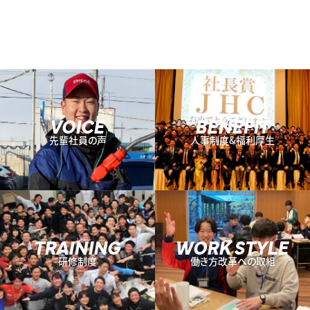
VOICE
BENEFIT
先輩社員の声
人事制度&福利厚生
TRAINING
WORK STYLE
研修制度
働き方改革への取組