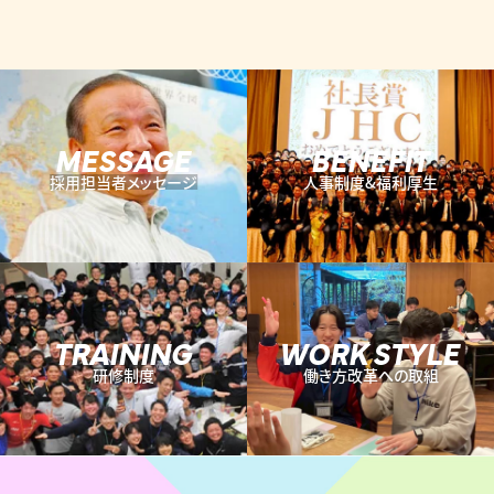
MESSAGE
BENEFIT
採用担当者メッセージ
人事制度&福利厚生
TRAINING
WORK STYLE
研修制度
働き方改革への取組