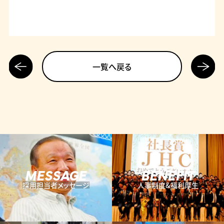
前の記
次の記
一覧へ戻る
事へ
事へ
MESSAGE
BENEFIT
採用担当者メッセージ
人事制度&福利厚生