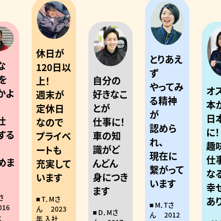
休日が
とりあえ
な
120日以
ず
を
自分の
上！
やってみ
オ
かよ
好きなこ
週末が
る精神
本
とが
定休日
が
日
仕
仕事に！
なので
認めら
に！
する
車の知
プライベ
れ、
趣
識がど
ートも
現在に
仕
めま
んどん
充実して
繋がって
な
！
身につき
います
います
幸
ます
さ
T．Mさ
あ
M．Tさ
016
ん
2023
D．Mさ
ん
2012
社
年 入社