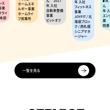
ん
2017
M
年 入社
ンス
ホームエネ
年 入社
ん
フィットネス
事業
ルギー事業
自動車整備
年 
事業
ラライ
ホームライ
事業
エン
JOYFIT / 北
本部
フ営業所
ピットオフ
業
海道ブロッ
岡書
ク / 西札幌
シニアマネ
ージャー
一覧を見る