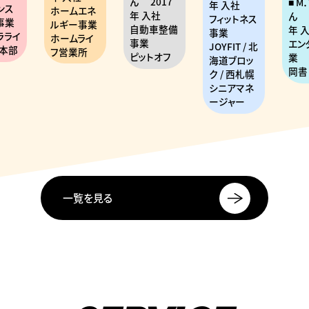
ん
2017
M
年 入社
ンス
ホームエネ
年 入社
ん
フィットネス
事業
ルギー事業
自動車整備
年 
事業
ラライ
ホームライ
事業
エン
JOYFIT / 北
本部
フ営業所
ピットオフ
業
海道ブロッ
岡書
ク / 西札幌
シニアマネ
ージャー
一覧を見る