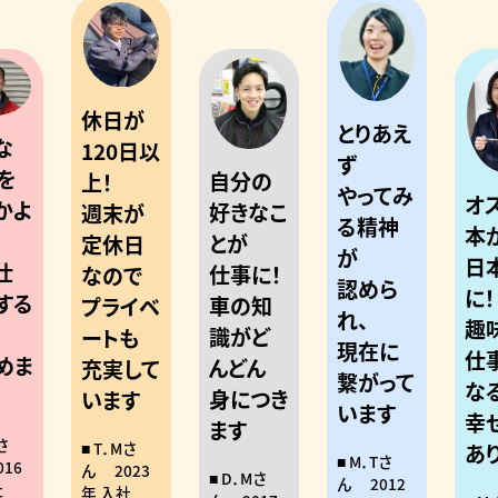
休日が
とりあえ
な
120日以
ず
を
自分の
上！
やってみ
オ
かよ
好きなこ
週末が
る精神
本
とが
定休日
が
日
仕
仕事に！
なので
認めら
に！
する
車の知
プライベ
れ、
趣
識がど
ートも
現在に
仕
めま
んどん
充実して
繋がって
な
！
身につき
います
います
幸
ます
さ
T．Mさ
あ
M．Tさ
016
ん
2023
D．Mさ
ん
2012
社
年 入社