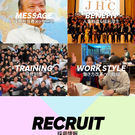
MESSAGE
BENEFIT
採用担当者メッセージ
人事制度&福利厚生
TRAINING
WORK STYLE
研修制度
働き方改革への取組
RECRUIT
採用情報