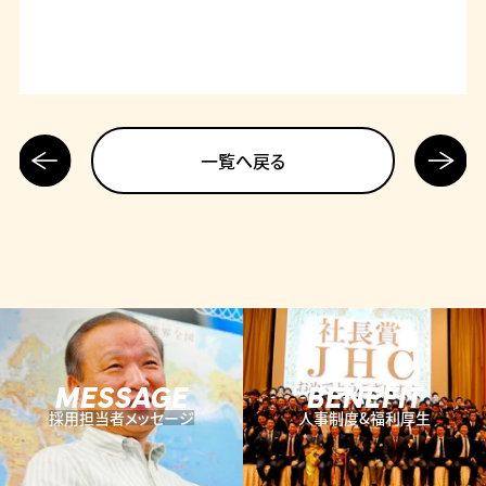
前の記
次の記
一覧へ戻る
事へ
事へ
MESSAGE
BENEFIT
採用担当者メッセージ
人事制度&福利厚生