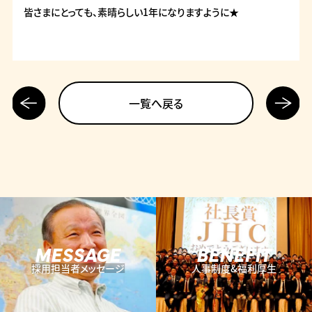
皆さまにとっても、素晴らしい1年になりますように★
前の記
次の記
一覧へ戻る
事へ
事へ
MESSAGE
BENEFIT
採用担当者メッセージ
人事制度&福利厚生