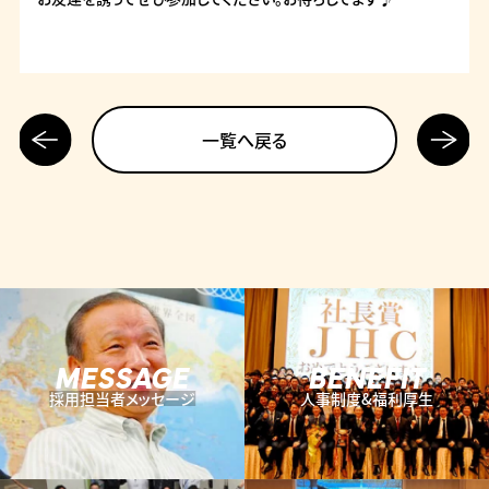
前の記
次の記
一覧へ戻る
事へ
事へ
MESSAGE
BENEFIT
採用担当者メッセージ
人事制度&福利厚生