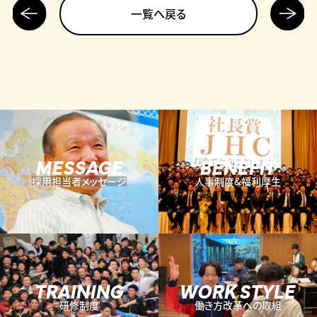
前の記
次の記
一覧へ戻る
事へ
事へ
MESSAGE
BENEFIT
採用担当者メッセージ
人事制度&福利厚生
TRAINING
WORK STYLE
研修制度
働き方改革への取組