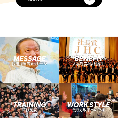
MESSAGE
BENEFIT
採用担当者メッセージ
人事制度&福利厚生
TRAINING
WORK STYLE
研修制度
働き方改革への取組