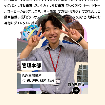
ッグバン」、介護事業「ジョイリハ」、外食事業「びっくりドンキー」「ドトー
ルコーヒーショップ」、エネルギー事業「オカモトセルフ」「オカでん」、自
動車整備事業「ピットオフ」、美容事業「スカルクイック」など、地域のお
客様にダイレクトに接する事業を展開しています。
ガソリンスタンド事業
ホームエネルギー事業
自動車整備事業
フィットネス事業
エンタメ事業
リユース事業
公共施設の運営事業
デイサービス事業
外食事業
美容事業
ランドリー事業
管理本部
事業一覧
セルフ式ガソリンスタンド
電力販売、灯油・ガス販売
車検整備・中古車販売・
スポーツクラブ、ヨガスタジオなど
大型複合書店など
リサイクルショップなど
生涯学習センター、プール、
デイサービス
ハンバーグレストラン
ヘッドスパ、ネイルサロンなど
コインランドリー
管理本部業務
タイヤ販売など
体育館など
びっくりドンキーなど
（労務、経理、財務ほか）
詳細を見る
詳細を見る
詳細を見る
詳細を見る
詳細を見る
詳細を見る
詳細を見る
詳細を見る
詳細を見る
詳細を見る
詳細を見る
詳細を見る