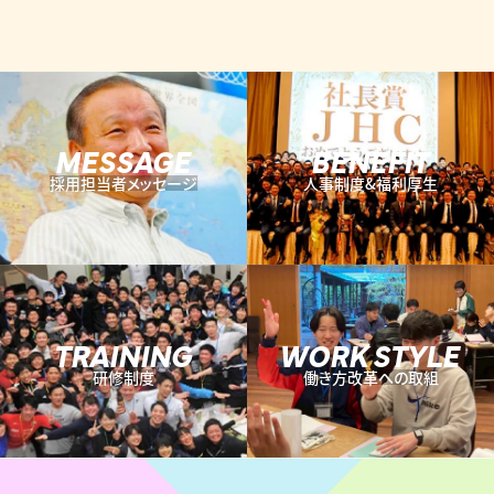
MESSAGE
BENEFIT
採用担当者メッセージ
人事制度&福利厚生
TRAINING
WORK STYLE
研修制度
働き方改革への取組