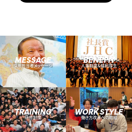
MESSAGE
BENEFIT
採用担当者メッセージ
人事制度&福利厚生
TRAINING
WORK STYLE
研修制度
働き方改革への取組