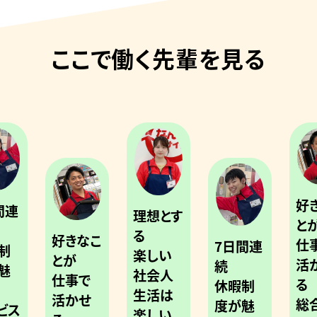
ここで働く先輩を見る
好
間連
理想とす
と
る
好きなこ
仕
7日間連
制
楽しい
とが
活
続
魅
社会人
仕事で
る
休暇制
生活は
活かせ
総
度が魅
ビス
楽しい