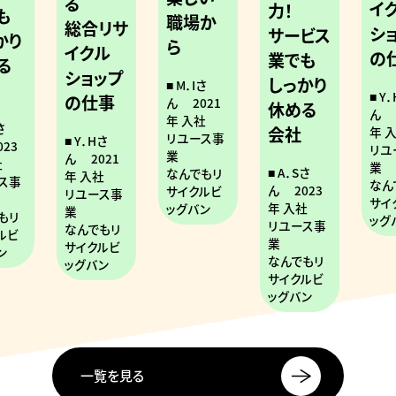
る
イ
力！
も
職場か
総合リサ
シ
サービス
かり
ら
イクル
の
業でも
る
ショップ
しっかり
M．Iさ
Y．
の仕事
ん
2021
休める
ん
年 入社
さ
会社
年 
リユース事
Y．Hさ
023
リユ
業
ん
2021
社
業
A．Sさ
なんでもリ
年 入社
ス事
なん
ん
2023
サイクルビ
リユース事
サイ
年 入社
ッグバン
業
もリ
ッグ
リユース事
なんでもリ
ルビ
業
サイクルビ
ン
なんでもリ
ッグバン
サイクルビ
ッグバン
一覧を見る