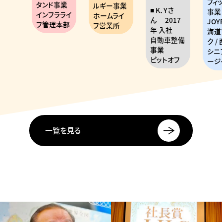
フィットネス
事業
ルギー事業
年 
K．Yさ
事業
ラライ
ホームライ
エン
ん
2017
JOYFIT / 北
本部
フ営業所
業
年 入社
海道ブロッ
岡書
自動車整備
ク / 西札幌
事業
シニアマネ
ピットオフ
ージャー
一覧を見る