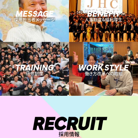
MESSAGE
BENEFIT
採用担当者メッセージ
人事制度&福利厚生
TRAINING
WORK STYLE
研修制度
働き方改革への取組
RECRUIT
採用情報